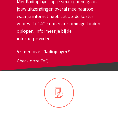
Met Radioplayer op je smartphone gaan
jouw uitzendingen overal mee naartoe
waar je internet hebt. Let op: de kosten
voor wifi of 4G kunnen in sommige landen
oplopen. Informeer je bij de
internetprovider.
Vragen over Radioplayer?
Check onze
FAQ
.