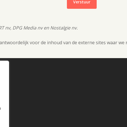
VRT nv, DPG Media nv en Nostalgie nv.
erantwoordelijk voor de inhoud van de externe sites waar we
n