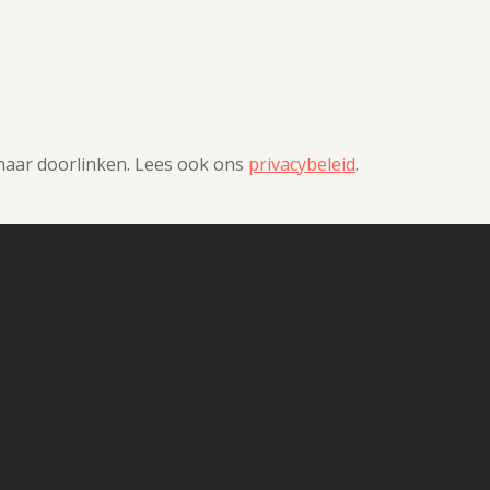
 naar doorlinken. Lees ook ons
privacybeleid
.